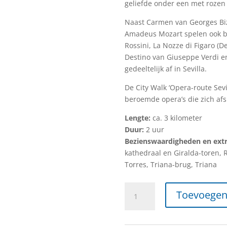
geliefde onder een met rozen 
Naast Carmen van Georges Biz
Amadeus Mozart spelen ook be
Rossini, La Nozze di Figaro (De
Destino van Giuseppe Verdi en
gedeeltelijk af in Sevilla.
De City Walk ‘Opera-route Sevi
beroemde opera’s die zich afsp
Lengte:
ca. 3 kilometer
Duur:
2 uur
Bezienswaardigheden en extr
kathedraal en Giralda-toren, R
Torres, Triana-brug, Triana
Opera
Toevoegen
Route
Sevilla
[DIGITAAL]