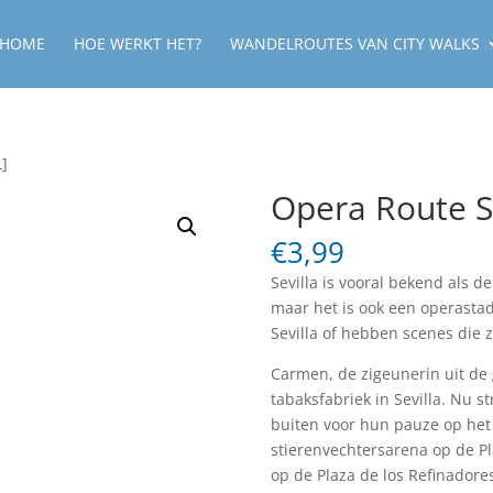
HOME
HOE WERKT HET?
WANDELROUTES VAN CITY WALKS
L]
Opera Route S
€
3,99
Sevilla is vooral bekend als d
maar het is ook een operastad
Sevilla of hebben scenes die 
Carmen, de zigeunerin uit de 
tabaksfabriek in Sevilla. Nu s
buiten voor hun pauze op het 
stierenvechtersarena op de P
op de Plaza de los Refinadores