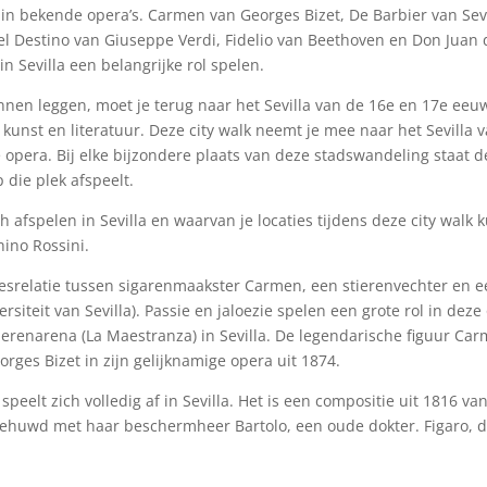
in bekende opera’s. Carmen van Georges Bizet, De Barbier van Sevil
 del Destino van Giuseppe Verdi, Fidelio van Beethoven en Don Juan
n Sevilla een belangrijke rol spelen.
unnen leggen, moet je terug naar het Sevilla van de 16e en 17e eeu
nst en literatuur. Deze city walk neemt je mee naar het Sevilla va
 opera. Bij elke bijzondere plaats van deze stadswandeling staat 
 die plek afspeelt.
 afspelen in Sevilla en waarvan je locaties tijdens deze city wal
hino Rossini.
desrelatie tussen sigarenmaakster Carmen, een stierenvechter en e
siteit van Sevilla). Passie en jaloezie spelen een grote rol in dez
tierenarena (La Maestranza) in Sevilla. De legendarische figuur C
rges Bizet in zijn gelijknamige opera uit 1874.
speelt zich volledig af in Sevilla. Het is een compositie uit 1816 v
gehuwd met haar beschermheer Bartolo, een oude dokter. Figaro, de